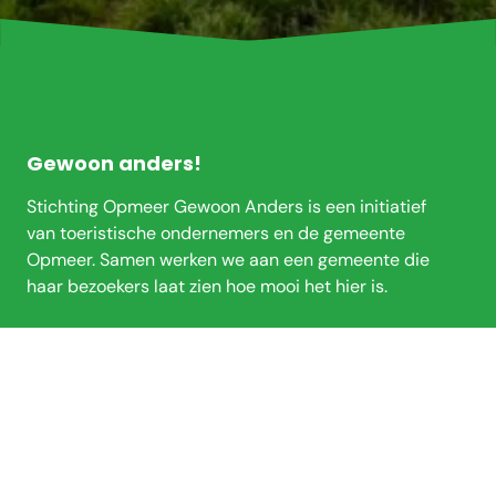
Footer
Gewoon anders!
Stichting Opmeer Gewoon Anders is een initiatief
van toeristische ondernemers en de gemeente
Opmeer. Samen werken we aan een gemeente die
haar bezoekers laat zien hoe mooi het hier is.
Wat te doen?
Zien & doen
Locaties