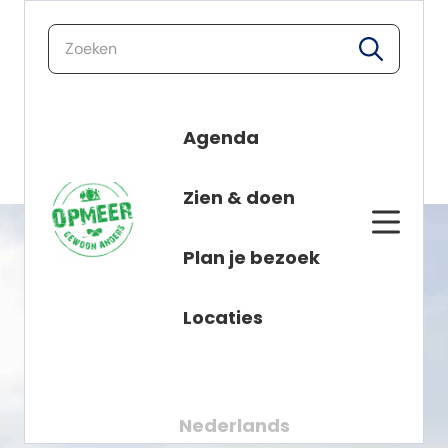
zoeken
zoeken
Agenda
Nieuws
naar de inhoud
Zien & doen
Plan je bezoek
Locaties
Nederlands