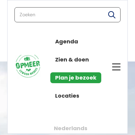
zoeken
zoeken
Agenda
Plan je bezoek
naar de inhoud
Zien & doen
Plan je bezoek
Locaties
Nederlands