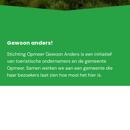
Footer
Gewoon anders!
Stichting Opmeer Gewoon Anders is een initiatief
van toeristische ondernemers en de gemeente
Opmeer. Samen werken we aan een gemeente die
haar bezoekers laat zien hoe mooi het hier is.
Wat te doen?
Zien & doen
Locaties