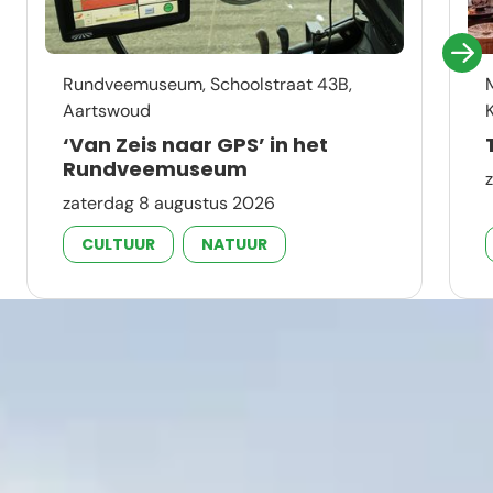
adres
Rundveemuseum, Schoolstraat 43B,
Aartswoud
‘Van Zeis naar GPS’ in het
Rundveemuseum
zaterdag 8 augustus 2026
categorie
CULTUUR
NATUUR