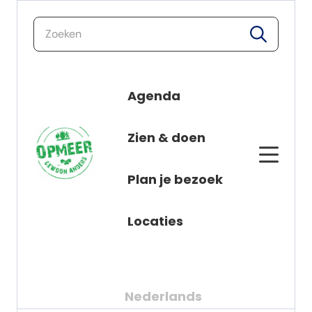
zoeken
zoeken
Agenda
Nieuws
naar de inhoud
Zien & doen
Alle berichten
Plan je bezoek
Locaties
Nederlands