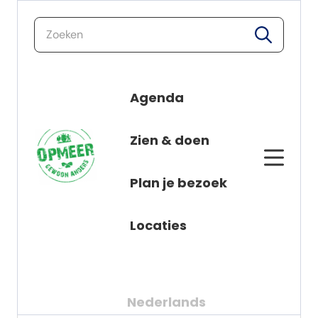
zoeken
zoeken
Agenda
Nieuws
naar de inhoud
Zien & doen
Alle berichten
Plan je bezoek
Locaties
Nederlands