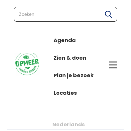
zoeken
zoeken
Agenda
Nieuws
naar de inhoud
Zien & doen
Alle berichten
Plan je bezoek
Locaties
Nederlands