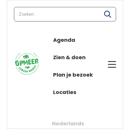
zoeken
zoeken
Agenda
Nieuws
naar de inhoud
Zien & doen
Alle berichten
Plan je bezoek
Locaties
Nederlands